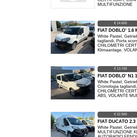
MULTIFUNZIONE
€ 14.600
FIAT DOBLO' 1.6 
White Pastel, Getrie
tagliandi, Porta 
CHILOMETRI CERTI
Klimaanlage, VOL
€ 13.700
FIAT DOBLO' N1 
White Pastel, Getrie
Cronologia taglia
CHILOMETRI CERTI
ABS, VOLANTE MU
€ 22.500
FIAT DUCATO 2.3
White Pastel, Getri
MULTIFUNZIONE Kl
AUTORADIO FENDIN